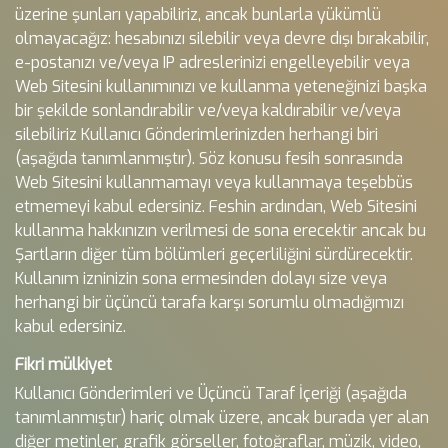
üzerine şunları yapabiliriz, ancak bunlarla yükümlü
olmayacağız: hesabınızı silebilir veya devre dışı bırakabilir,
e-postanızı ve/veya IP adreslerinizi engelleyebilir veya
Web Sitesini kullanımınızı ve kullanma yeteneğinizi başka
bir şekilde sonlandırabilir ve/veya kaldırabilir ve/veya
silebiliriz Kullanıcı Gönderimlerinizden herhangi biri
(aşağıda tanımlanmıştır). Söz konusu fesih sonrasında
Web Sitesini kullanmamayı veya kullanmaya teşebbüs
etmemeyi kabul edersiniz. Feshin ardından, Web Sitesini
kullanma hakkınızın verilmesi de sona erecektir ancak bu
Şartların diğer tüm bölümleri geçerliliğini sürdürecektir.
Kullanım izninizin sona ermesinden dolayı size veya
herhangi bir üçüncü tarafa karşı sorumlu olmadığımızı
kabul edersiniz.
Fikri mülkiyet
Kullanıcı Gönderimleri ve Üçüncü Taraf İçeriği (aşağıda
tanımlanmıştır) hariç olmak üzere, ancak burada yer alan
diğer metinler, grafik görseller, fotoğraflar, müzik, video,