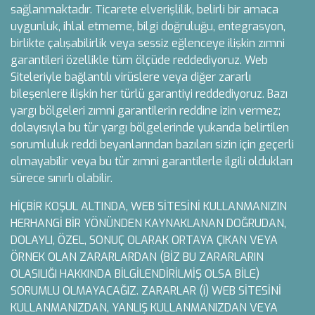
sağlanmaktadır. Ticarete elverişlilik, belirli bir amaca
uygunluk, ihlal etmeme, bilgi doğruluğu, entegrasyon,
birlikte çalışabilirlik veya sessiz eğlenceye ilişkin zımni
garantileri özellikle tüm ölçüde reddediyoruz. Web
Siteleriyle bağlantılı virüslere veya diğer zararlı
bileşenlere ilişkin her türlü garantiyi reddediyoruz. Bazı
yargı bölgeleri zımni garantilerin reddine izin vermez;
dolayısıyla bu tür yargı bölgelerinde yukarıda belirtilen
sorumluluk reddi beyanlarından bazıları sizin için geçerli
olmayabilir veya bu tür zımni garantilerle ilgili oldukları
sürece sınırlı olabilir.
HİÇBİR KOŞUL ALTINDA, WEB SİTESİNİ KULLANMANIZIN
HERHANGİ BİR YÖNÜNDEN KAYNAKLANAN DOĞRUDAN,
DOLAYLI, ÖZEL, SONUÇ OLARAK ORTAYA ÇIKAN VEYA
ÖRNEK OLAN ZARARLARDAN (BİZ BU ZARARLARIN
OLASILIĞI HAKKINDA BİLGİLENDİRİLMİŞ OLSA BİLE)
SORUMLU OLMAYACAĞIZ. ZARARLAR (i) WEB SİTESİNİ
KULLANMANIZDAN, YANLIŞ KULLANMANIZDAN VEYA