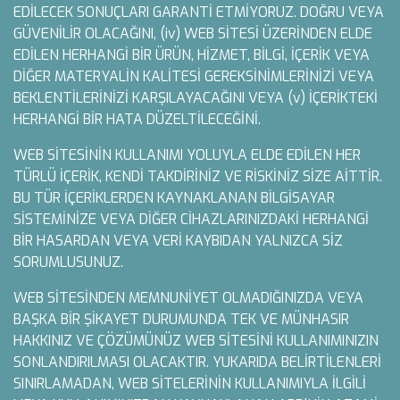
EDİLECEK SONUÇLARI GARANTİ ETMİYORUZ. DOĞRU VEYA
GÜVENİLİR OLACAĞINI, (iv) WEB SİTESİ ÜZERİNDEN ELDE
EDİLEN HERHANGİ BİR ÜRÜN, HİZMET, BİLGİ, İÇERİK VEYA
DİĞER MATERYALİN KALİTESİ GEREKSİNİMLERİNİZİ VEYA
BEKLENTİLERİNİZİ KARŞILAYACAĞINI VEYA (v) İÇERİKTEKİ
HERHANGİ BİR HATA DÜZELTİLECEĞİNİ.
WEB SİTESİNİN KULLANIMI YOLUYLA ELDE EDİLEN HER
TÜRLÜ İÇERİK, KENDİ TAKDİRİNİZ VE RİSKİNİZ SİZE AİTTİR.
BU TÜR İÇERİKLERDEN KAYNAKLANAN BİLGİSAYAR
SİSTEMİNİZE VEYA DİĞER CİHAZLARINIZDAKİ HERHANGİ
BİR HASARDAN VEYA VERİ KAYBIDAN YALNIZCA SİZ
SORUMLUSUNUZ.
WEB SİTESİNDEN MEMNUNİYET OLMADIĞINIZDA VEYA
BAŞKA BİR ŞİKAYET DURUMUNDA TEK VE MÜNHASIR
HAKKINIZ VE ÇÖZÜMÜNÜZ WEB SİTESİNİ KULLANIMINIZIN
SONLANDIRILMASI OLACAKTIR. YUKARIDA BELİRTİLENLERİ
SINIRLAMADAN, WEB SİTELERİNİN KULLANIMIYLA İLGİLİ