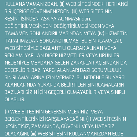
KULLANAMAMANIZDAN, (ii) WEB SİTESİNDEKİ HERHANGİ
BİR İÇERİĞE GÜVENMENİZDEN, (iii) WEB SİTESİNİN
KESİNTİSİNDEN, ASKIYA ALINMASIndan,
DEĞİŞTİRİLMESİNDEN, DEĞİŞTİRİLMESİNDEN VEYA
TAMAMEN SONLANDIRILMASINDAN VEYA (iv) HİZMETİN
TARAFIMIZDAN SONLANDIRILMASI. BU SINIRLAMALAR,
WEB SİTESİYLE BAĞLANTILI OLARAK ALINAN VEYA
REKLAMI YAPILAN DİĞER HİZMETLER VEYA ÜRÜNLER
NEDENİYLE MEYDANA GELEN ZARARLAR AÇISINDAN DA
GEÇERLİDİR. BAZI YARGI ALANLARI BAZI SORUMLULUK
SINIRLAMALARINA İZİN VERMEZ, BU NEDENLE BU YARGI
ALANLARINDA YUKARIDA BELİRTİLEN SINIRLAMALARIN
BAZILARI SİZİN İÇİN GEÇERLİ OLMAYABİLİR VEYA SINIRLI
OLABİLİR.
(i) WEB SİTESİNİN GEREKSİNİMLERİNİZİ VEYA
BEKLENTİLERİNİZİ KARŞILAYACAĞINI, (ii) WEB SİTESİNİN
KESİNTİSİZ, ZAMANINDA, GÜVENLİ VEYA HATASIZ
OLACAĞINI, (iii) WEB SİTESİNİ KULLANMANIZDAN ELDE