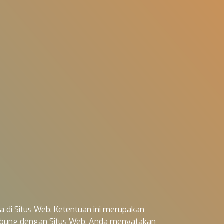
di Situs Web. Ketentuan ini merupakan
gabung dengan Situs Web, Anda menyatakan