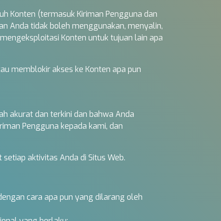
ruh Konten (termasuk Kiriman Pengguna dan
 dan Anda tidak boleh menggunakan, menyalin,
mengeksploitasi Konten untuk tujuan lain apa
tau memblokir akses ke Konten apa pun
h akurat dan terkini dan bahwa Anda
iriman Pengguna kepada kami, dan
tiap aktivitas Anda di Situs Web.
engan cara apa pun yang dilarang oleh
ional yang berlaku;