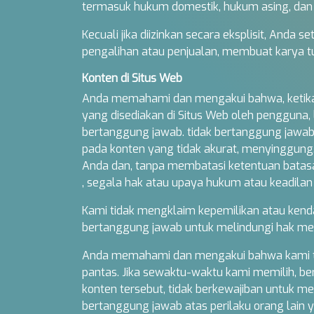
termasuk hukum domestik, hukum asing, dan k
Kecuali jika diizinkan secara eksplisit, Anda
pengalihan atau penjualan, membuat karya tu
Konten di Situs Web
Anda memahami dan mengakui bahwa, ketika
yang disediakan di Situs Web oleh pengguna, 
bertanggung jawab. tidak bertanggung jawa
pada konten yang tidak akurat, menyinggun
Anda dan, tanpa membatasi ketentuan batasa
, segala hak atau upaya hukum atau keadila
Kami tidak mengklaim kepemilikan atau kenda
bertanggung jawab untuk melindungi hak m
Anda memahami dan mengakui bahwa kami tid
pantas. Jika sewaktu-waktu kami memilih, be
konten tersebut, tidak berkewajiban untuk m
bertanggung jawab atas perilaku orang lain 