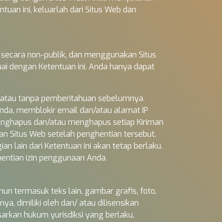
uan ini, keluarlah dari Situs Web dan
 secara non-publik, dan menggunakan Situs
ai dengan Ketentuan ini. Anda hanya dapat
an atau tanpa pemberitahuan sebelumnya.
nda, memblokir email dan/atau alamat IP
ghapus dan/atau menghapus setiap Kiriman
n Situs Web setelah penghentian tersebut.
lain dari Ketentuan ini akan tetap berlaku.
entian izin penggunaan Anda.
un termasuk teks lain, gambar grafis, foto,
, dimiliki oleh dan/ atau dilisensikan
arkan hukum yurisdiksi yang berlaku,