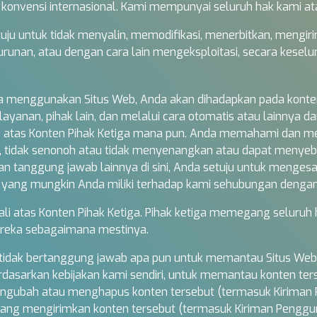
onvensi internasional. Kami mempunyai seluruh hak kami ata
 setuju untuk tidak menyalin, memodifikasi, menerbitkan, mengir
runan, atau dengan cara lain mengeksploitasi, secara keselu
 menggunakan Situs Web, Anda akan dihadapkan pada konten
layanan, pihak lain, dan melalui cara otomatis atau lainnya 
b atas Konten Pihak Ketiga mana pun. Anda memahami dan 
g, tidak senonoh atau tidak menyenangkan atau dapat menye
n tanggung jawab lainnya di sini, Anda setuju untuk menge
n yang mungkin Anda miliki terhadap kami sehubungan dengan 
li atas Konten Pihak Ketiga. Pihak ketiga memegang seluruh 
ereka sebagaimana mestinya.
ak bertanggung jawab apa pun untuk memantau Situs Web un
rdasarkan kebijakan kami sendiri, untuk memantau konten ter
engubah atau menghapus konten tersebut (termasuk Kiriman P
yang mengirimkan konten tersebut (termasuk Kiriman Penggun