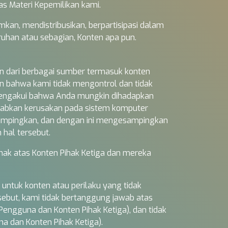
s Materi Kepemilikan kami.
imkan, mendistribusikan, berpartisipasi dalam
ruhan atau sebagian, Konten apa pun.
 dari berbagai sumber termasuk konten
dan bahwa kami tidak mengontrol dan tidak
mengakui bahwa Anda mungkin dihadapkan
babkan kerusakan pada sistem komputer
sampingkan, dan dengan ini mengesampingkan
hal tersebut.
hak atas Konten Pihak Ketiga dan mereka
tuk konten atau perilaku yang tidak
sebut, kami tidak bertanggung jawab atas
engguna dan Konten Pihak Ketiga), dan tidak
a dan Konten Pihak Ketiga).