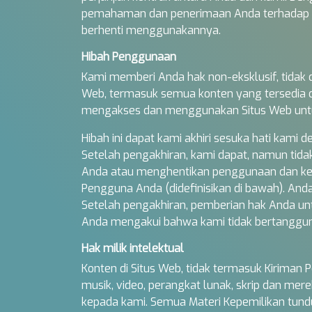
pemahaman dan penerimaan Anda terhadap Keten
berhenti menggunakannya.
Hibah Penggunaan
Kami memberi Anda hak non-eksklusif, tidak
Web, termasuk semua konten yang tersedia d
mengakses dan menggunakan Situs Web untu
Hibah ini dapat kami akhiri sesuka hati kami
Setelah pengakhiran, kami dapat, namun tid
Anda atau menghentikan penggunaan dan k
Pengguna Anda (didefinisikan di bawah). An
Setelah pengakhiran, pemberian hak Anda unt
Anda mengakui bahwa kami tidak bertanggun
Hak milik intelektual
Konten di Situs Web, tidak termasuk Kiriman P
musik, video, perangkat lunak, skrip dan mer
kepada kami. Semua Materi Kepemilikan tundu