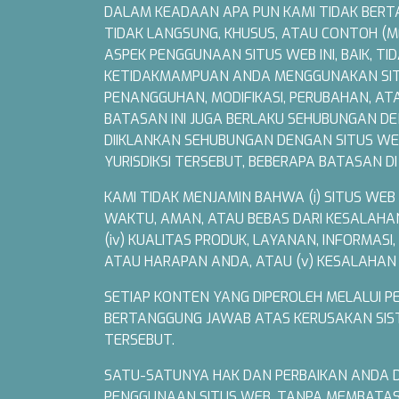
DALAM KEADAAN APA PUN KAMI TIDAK BERT
TIDAK LANGSUNG, KHUSUS, ATAU CONTOH (M
ASPEK PENGGUNAAN SITUS WEB INI, BAIK, T
KETIDAKMAMPUAN ANDA MENGGUNAKAN SITUS 
PENANGGUHAN, MODIFIKASI, PERUBAHAN, AT
BATASAN INI JUGA BERLAKU SEHUBUNGAN D
DIIKLANKAN SEHUBUNGAN DENGAN SITUS WEB
YURISDIKSI TERSEBUT, BEBERAPA BATASAN D
KAMI TIDAK MENJAMIN BAHWA (i) SITUS WE
WAKTU, AMAN, ATAU BEBAS DARI KESALAHAN,
(iv) KUALITAS PRODUK, LAYANAN, INFORMAS
ATAU HARAPAN ANDA, ATAU (v) KESALAHAN 
SETIAP KONTEN YANG DIPEROLEH MELALUI PE
BERTANGGUNG JAWAB ATAS KERUSAKAN SIS
TERSEBUT.
SATU-SATUNYA HAK DAN PERBAIKAN ANDA 
PENGGUNAAN SITUS WEB. TANPA MEMBATASI