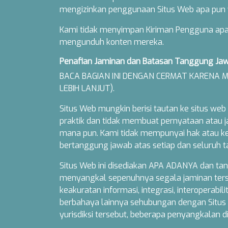
mengizinkan penggunaan Situs Web apa pun
Kami tidak menyimpan Kiriman Pengguna apa
mengunduh konten mereka.
Penafian Jaminan dan Batasan Tanggung Ja
BACA BAGIAN INI DENGAN CERMAT KARENA M
LEBIH LANJUT).
Situs Web mungkin berisi tautan ke situs web 
praktik dan tidak membuat pernyataan atau j
mana pun. Kami tidak mempunyai hak atau k
bertanggung jawab atas setiap dan seluruh 
Situs Web ini disediakan APA ADANYA dan tan
menyangkal sepenuhnya segala jaminan tersi
keakuratan informasi, integrasi, interoperab
berbahaya lainnya sehubungan dengan Situs W
yurisdiksi tersebut, beberapa penyangkalan di