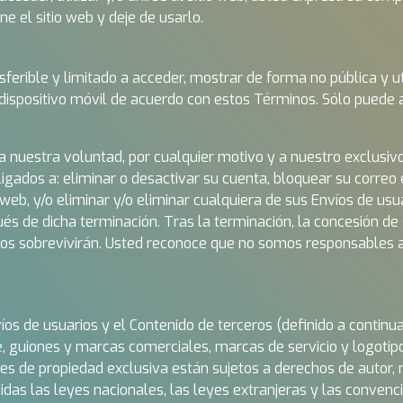
e el sitio web y deje de usarlo.
erible y limitado a acceder, mostrar de forma no pública y util
spositivo móvil de acuerdo con estos Términos. Sólo puede acc
uestra voluntad, por cualquier motivo y a nuestro exclusivo cr
ados a: eliminar o desactivar su cuenta, bloquear su correo e
web, y/o eliminar y/o eliminar cualquiera de sus Envíos de usu
spués de dicha terminación. Tras la terminación, la concesión de s
s sobrevivirán. Usted reconoce que no somos responsables an
víos de usuarios y el Contenido de terceros (definido a continu
re, guiones y marcas comerciales, marcas de servicio y logotip
ales de propiedad exclusiva están sujetos a derechos de autor
cluidas las leyes nacionales, las leyes extranjeras y las conv