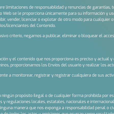
obre limitaciones de responsabilidad y renuncias de garantías, t
tio Web se le proporciona únicamente para su información y uso
 exhibir, vender, licenciar o explotar de otro modo para cualquier
rios/licenciantes del Contenido.
vo criterio, negarnos a publicar, eliminar o bloquear el acces
ción y el contenido que nos proporciona es preciso y actual y
os, proporcionarnos los Envíos del usuario y realizar los acto
te a monitorear, registrar y registrar cualquiera de sus activ
ra ningún propósito ilegal o de cualquier forma prohibida por e
 y regulaciones locales, estatales, nacionales e internacional
 ninguna manera que nos exponga a responsabilidad penal o civ
e de todos los actos y omisiones que ocurran como resultado 