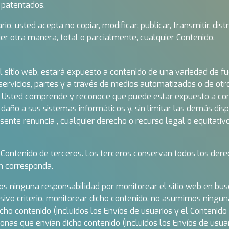
 patentados.
, usted acepta no copiar, modificar, publicar, transmitir, distri
ier otra manera, total o parcialmente, cualquier Contenido.
l sitio web, estará expuesto a contenido de una variedad de fu
, servicios, partes y a través de medios automatizados o de ot
. Usted comprende y reconoce que puede estar expuesto a cont
año a sus sistemas informáticos y, sin limitar las demás disp
resente renuncia , cualquier derecho o recurso legal o equitat
Contenido de terceros. Los terceros conservan todos los dere
n corresponda.
ninguna responsabilidad por monitorear el sitio web en busc
vo criterio, monitorear dicho contenido, no asumimos ninguna
cho contenido (incluidos los Envíos de usuarios y el Conteni
onas que envían dicho contenido (incluidos los Envíos de usuar