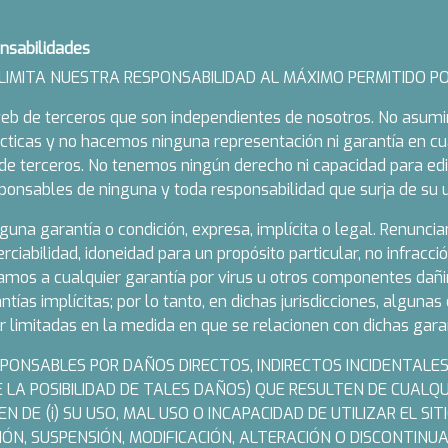
onsabilidades
IMITA NUESTRA RESPONSABILIDAD AL MÁXIMO PERMITIDO POR
 web de terceros que son independientes de nosotros. No asum
rácticas y no hacemos ninguna representación ni garantía en cua
 de terceros. No tenemos ningún derecho ni capacidad para edi
onsables de ninguna y toda responsabilidad que surja de su u
nguna garantía o condición, expresa, implícita o legal. Renun
rciabilidad, idoneidad para un propósito particular, no infracció
ciamos a cualquier garantía por virus u otros componentes dañi
ntías implícitas; por lo tanto, en dichas jurisdicciones, alguna
r limitadas en la medida en que se relacionen con dichas garan
PONSABLES POR DAÑOS DIRECTOS, INDIRECTOS INCIDENTALES
 LA POSIBILIDAD DE TALES DAÑOS) QUE RESULTEN DE CUALQU
N DE (i) SU USO, MAL USO O INCAPACIDAD DE UTILIZAR EL SIT
PCIÓN, SUSPENSIÓN, MODIFICACIÓN, ALTERACIÓN O DISCONTINUA